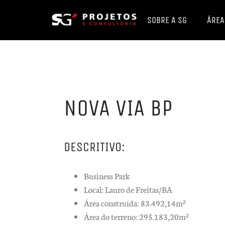
SOBRE A SG
ÁREA
NOVA VIA BP
DESCRITIVO:
Business Park
Local: Lauro de Freitas/BA
Área construída: 83.492,14m²
Área do terreno: 295.183,20m²